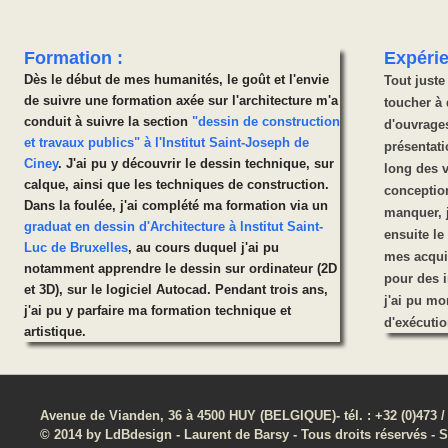
Formation :
Expérie
Dès le début de mes humanités, le goût et l'envie
Tout juste
de suivre une formation axée sur l'architecture m'a
toucher à 
conduit à suivre la section
"dessin de construction
d'ouvrages
et travaux publics" à l'Institut Saint-Joseph de
présentati
Ciney
. J'ai pu y découvrir le dessin technique, sur
long des v
calque, ainsi que les techniques de construction.
conception
Dans la foulée, j'ai complété ma formation via un
manquer, j
graduat en dessin d'Architecture à lnstitut Saint-
ensuite le
Luc de Bruxelles
, au cours duquel j'ai pu
mes acqui
notamment apprendre le dessin sur ordinateur (2D
pour des i
et 3D), sur le logiciel Autocad. Pendant trois ans,
j'ai pu mo
j'ai pu y parfaire ma formation technique et
d'exécutio
artistique.
Avenue de Vianden, 36 à 4500 HUY (BELGIQUE)- tél. : +32 (0)473 /
© 2014 by LdBdesign - Laurent de Barsy - Tous droits réservés - S